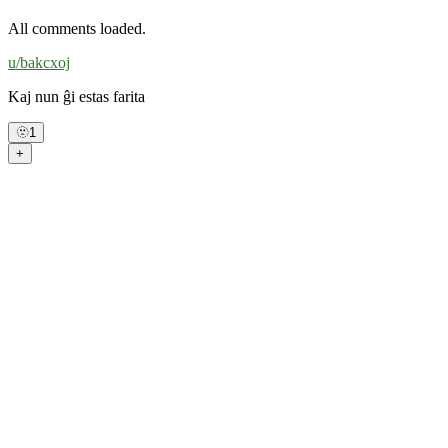
All comments loaded.
u/
bakcxoj
Kaj nun ĝi estas farita
🫥
1
+