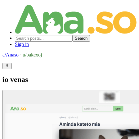
Search
Sign in
a/
Anaso
·
u/
bakcxoj
io venas