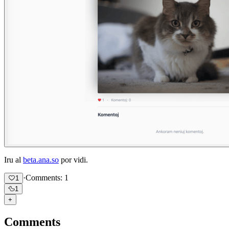
Iru al
beta.ana.so
por vidi.
·
Comments: 1
1
🦆
1
+
Comments