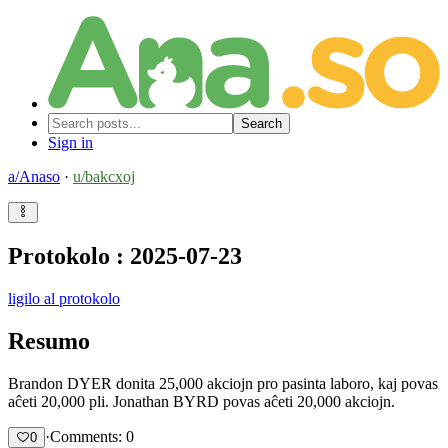
Search
Sign in
a/
Anaso
·
u/
bakcxoj
Protokolo : 2025-07-23
ligilo al protokolo
Resumo
Brandon DYER donita 25,000 akciojn pro pasinta laboro, kaj povas
aĉeti 20,000 pli. Jonathan BYRD povas aĉeti 20,000 akciojn.
·
Comments: 0
0