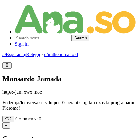
Search
Sign in
a/
EsperantajRetejoj
·
u/
imthehumanoid
Mansardo Jamada
https://jam.xwx.moe
Federuja/fediversa servilo por Esperantistoj, kiu uzas la programaron
Pleroma!
·
Comments: 0
2
+