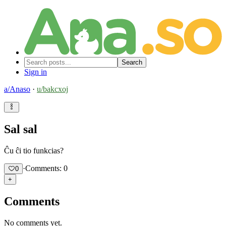
Search
Sign in
a/
Anaso
·
u/
bakcxoj
Sal sal
Ĉu ĉi tio funkcias?
·
Comments: 0
0
+
Comments
No comments yet.