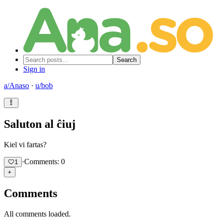
Search
Sign in
a/
Anaso
·
u/
bob
Saluton al ĉiuj
Kiel vi fartas?
·
Comments: 0
1
+
Comments
All comments loaded.