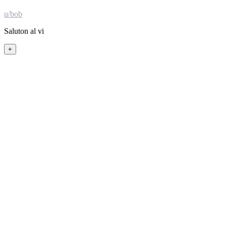
u/
bob
Saluton al vi
+